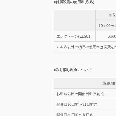
■付属設備の使用料(税込)
午前
10：00〜1
エレクトーン(ELS01)
6,60
※本表以外の物品の使用料は実費を
■取り消し料金について
変更期
お申込み日〜開催日91日前迄
開催日90日前〜31日前迄
開催日30日前〜前日迄