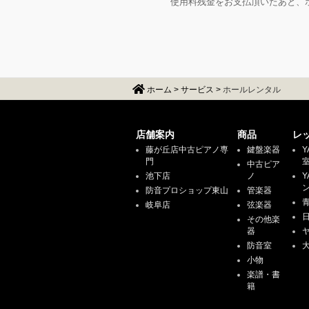
使用料残金をお支払頂いたあと、
ホーム
>
サービス
>
ホールレンタル
店舗案内
商品
レ
藤が丘店中古ピアノ専
鍵盤楽器
Y
門
中古ピア
池下店
ノ
Y
防音プロショップ東山
管楽器
岐阜店
弦楽器
その他楽
器
防音室
小物
楽譜・書
籍