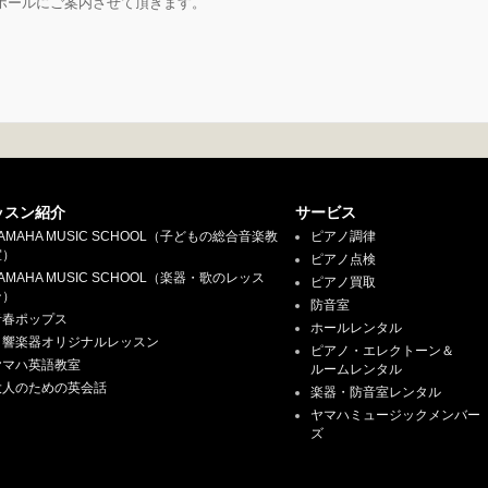
ホールにご案内させて頂きます。
ッスン紹介
サービス
AMAHA MUSIC SCHOOL（子どもの総合音楽教
ピアノ調律
室）
ピアノ点検
AMAHA MUSIC SCHOOL（楽器・歌のレッス
ピアノ買取
ン）
防音室
青春ポップス
ホールレンタル
日響楽器オリジナルレッスン
ピアノ・エレクトーン＆
ヤマハ英語教室
ルームレンタル
大人のための英会話
楽器・防音室レンタル
ヤマハミュージックメンバー
ズ