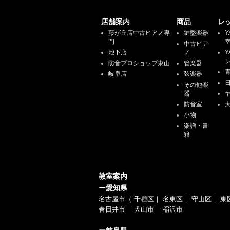
店舗案内
商品
レ
藤が丘店中古ピアノ専
鍵盤楽器
Y
門
中古ピア
池下店
ノ
Y
防音プロショップ東山
管楽器
岐阜店
弦楽器
その他楽
器
防音室
小物
楽譜・書
籍
教室案内
ー愛知県
名古屋市（
千種区
｜
名東区
｜
守山区
｜
東
春日井市
犬山市
稲沢市