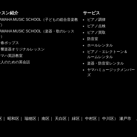
ッスン紹介
サービス
AMAHA MUSIC SCHOOL（子どもの総合音楽教
ピアノ調律
室）
ピアノ点検
AMAHA MUSIC SCHOOL（楽器・歌のレッス
ピアノ買取
ン）
防音室
青春ポップス
ホールレンタル
日響楽器オリジナルレッスン
ピアノ・エレクトーン＆
ヤマハ英語教室
ルームレンタル
大人のための英会話
楽器・防音室レンタル
ヤマハミュージックメンバー
ズ
区
｜
昭和区
｜
瑞穂区
｜
南区
｜
天白区
｜
緑区
｜
中村区
｜
中川区
）
瀬戸市