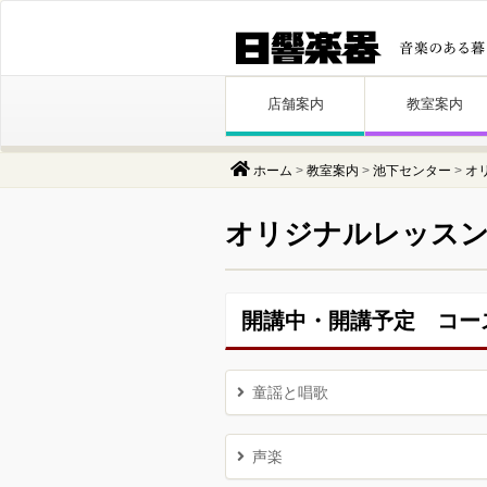
Skip
店舗案内
教室案内
to
content
ホーム
>
教室案内
>
池下センター
>
オ
オリジナルレッス
開講中・開講予定 コー
童謡と唱歌
声楽