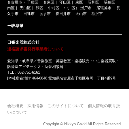
名古屋市（
千種区
｜
名東区
｜
守山区
｜
東区
｜
昭和区
｜
瑞穂区
｜
南区
｜
天白区
｜
緑区
｜
中村区
｜
中川区
）
瀬戸市
尾張旭市
長
久手市
日進市
あま市
春日井市
犬山市
稲沢市
ー岐阜県
日響楽器株式会社
適格請求書発行事業者について
愛知県・岐阜県／音楽教室・英語教室・楽器販売・中古楽器買取・
防音室アビテックス・防音相談施工
TEL : 052-751-6161
[本社所在地]〒464-0848 愛知県名古屋市千種区春岡一丁目4番9号
会社概要
採用情報
このサイトについて
個人情報の取り扱
いについて
Copyright © Nikkyo Gakki All Rights Reserved.