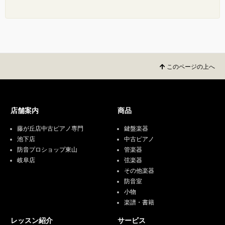
このページの上へ
店舗案内
商品
藤が丘店中古ピアノ専門
鍵盤楽器
池下店
中古ピアノ
防音プロショップ東山
管楽器
岐阜店
弦楽器
その他楽器
防音室
小物
楽譜・書籍
レッスン紹介
サービス