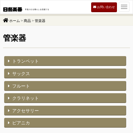
Togg
お問い合わせ
navi
ホーム
>
商品
>
管楽器
管楽器
トランペット
サックス
フルート
クラリネット
アクセサリー
ピアニカ