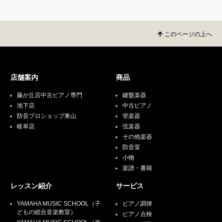
このページの上へ
店舗案内
商品
藤が丘店中古ピアノ専門
鍵盤楽器
池下店
中古ピアノ
防音プロショップ東山
管楽器
岐阜店
弦楽器
その他楽器
防音室
小物
楽譜・書籍
レッスン紹介
サービス
YAMAHA MUSIC SCHOOL（子
ピアノ調律
どもの総合音楽教室）
ピアノ点検