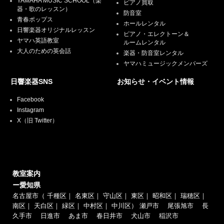
YAMAHA MUSIC SCHOOL（楽
ピアノ買取
器・歌のレッスン）
防音室
青春ポップス
ホールレンタル
日響楽器オリジナルレッスン
ピアノ・エレクトーン＆
ヤマハ英語教室
ルームレンタル
大人のための英会話
楽器・防音室レンタル
ヤマハミュージックメンバーズ
日響楽器SNS
お知らせ・イベント情報
Facebook
Instagram
X（旧 Twitter）
教室案内
ー愛知県
名古屋市（
千種区
｜
名東区
｜
守山区
｜
東区
｜
昭和区
｜
瑞穂区
｜
南区
｜
天白区
｜
緑区
｜
中村区
｜
中川区
）
瀬戸市
尾張旭市
長
久手市
日進市
あま市
春日井市
犬山市
稲沢市