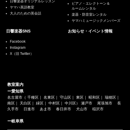
日響楽器オリジナルレッスン
ピアノ・エレクトーン＆
ヤマハ英語教室
ルームレンタル
大人のための英会話
楽器・防音室レンタル
ヤマハミュージックメンバーズ
日響楽器SNS
お知らせ・イベント情報
Facebook
Instagram
X（旧 Twitter）
教室案内
ー愛知県
名古屋市（
千種区
｜
名東区
｜
守山区
｜
東区
｜
昭和区
｜
瑞穂区
｜
南区
｜
天白区
｜
緑区
｜
中村区
｜
中川区
）
瀬戸市
尾張旭市
長
久手市
日進市
あま市
春日井市
犬山市
稲沢市
ー岐阜県