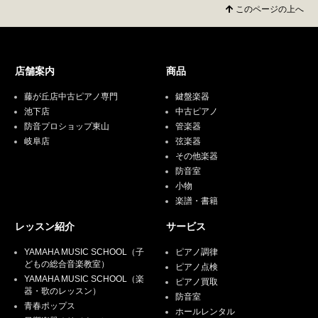
このページの上へ
店舗案内
商品
藤が丘店中古ピアノ専門
鍵盤楽器
池下店
中古ピアノ
防音プロショップ東山
管楽器
岐阜店
弦楽器
その他楽器
防音室
小物
楽譜・書籍
レッスン紹介
サービス
YAMAHA MUSIC SCHOOL（子
ピアノ調律
どもの総合音楽教室）
ピアノ点検
YAMAHA MUSIC SCHOOL（楽
ピアノ買取
器・歌のレッスン）
防音室
青春ポップス
ホールレンタル