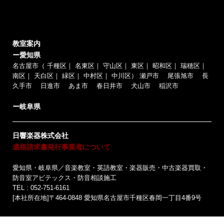
教室案内
ー愛知県
名古屋市（
千種区
｜
名東区
｜
守山区
｜
東区
｜
昭和区
｜
瑞穂区
｜
南区
｜
天白区
｜
緑区
｜
中村区
｜
中川区
）
瀬戸市
尾張旭市
長
久手市
日進市
あま市
春日井市
犬山市
稲沢市
ー岐阜県
日響楽器株式会社
適格請求書発行事業者について
愛知県・岐阜県／音楽教室・英語教室・楽器販売・中古楽器買取・
防音室アビテックス・防音相談施工
TEL : 052-751-6161
[本社所在地]〒464-0848 愛知県名古屋市千種区春岡一丁目4番9号