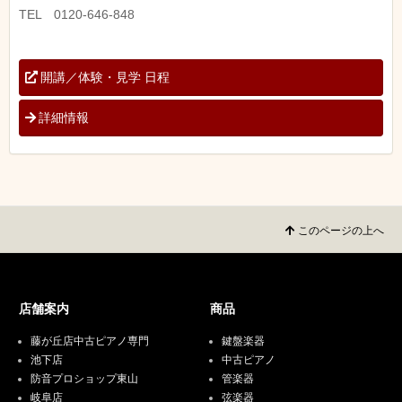
TEL 0120-646-848
開講／体験・見学 日程
詳細情報
このページの上へ
店舗案内
商品
藤が丘店中古ピアノ専門
鍵盤楽器
池下店
中古ピアノ
防音プロショップ東山
管楽器
岐阜店
弦楽器