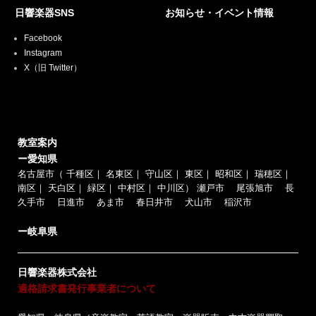
日響楽器SNS
お知らせ・イベント情報
Facebook
Instagram
X（旧 Twitter）
教室案内
ー愛知県
名古屋市（
千種区
｜
名東区
｜
守山区
｜
東区
｜
昭和区
｜
瑞穂区
｜
南区
｜
天白区
｜
緑区
｜
中村区
｜
中川区
）
瀬戸市
尾張旭市
長
久手市
日進市
あま市
春日井市
犬山市
稲沢市
ー岐阜県
日響楽器株式会社
適格請求書発行事業者について