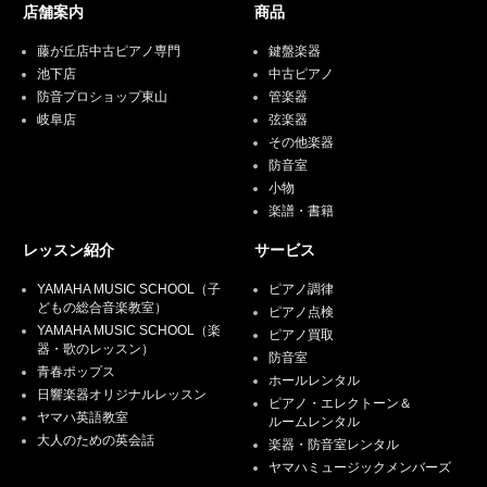
店舗案内
商品
藤が丘店中古ピアノ専門
鍵盤楽器
池下店
中古ピアノ
防音プロショップ東山
管楽器
岐阜店
弦楽器
その他楽器
防音室
小物
楽譜・書籍
レッスン紹介
サービス
YAMAHA MUSIC SCHOOL（子
ピアノ調律
どもの総合音楽教室）
ピアノ点検
YAMAHA MUSIC SCHOOL（楽
ピアノ買取
器・歌のレッスン）
防音室
青春ポップス
ホールレンタル
日響楽器オリジナルレッスン
ピアノ・エレクトーン＆
ヤマハ英語教室
ルームレンタル
大人のための英会話
楽器・防音室レンタル
ヤマハミュージックメンバーズ